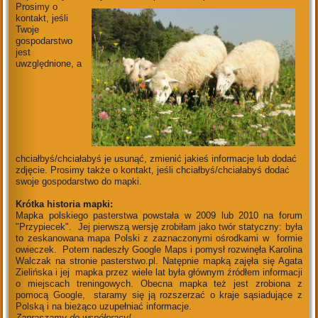
Prosimy o
kontakt, jeśli
Twoje
gospodarstwo
jest
uwzględnione, a
chciałbyś/chciałabyś je usunąć, zmienić jakieś informacje lub dodać
zdjęcie. Prosimy także o kontakt, jeśli chciałbyś/chciałabyś dodać
swoje gospodarstwo do mapki.
Krótka historia mapki:
Mapka polskiego pasterstwa powstała w 2009 lub 2010 na forum
"Przypiecek". Jej pierwszą wersję zrobiłam jako twór statyczny: była
to zeskanowana mapa Polski z zaznaczonymi ośrodkami w formie
owieczek. Potem nadeszły Google Maps i pomysł rozwinęła Karolina
Walczak na stronie pasterstwo.pl. Natępnie mapką zajęła się Agata
Zielińska i jej mapka przez wiele lat była głównym źródłem informacji
o miejscach treningowych. Obecna mapka też jest zrobiona z
pomocą Google, staramy się ją rozszerzać o kraje sąsiadujące z
Polską i na bieżąco uzupełniać informacje.
Zapraszamy do współpracy!