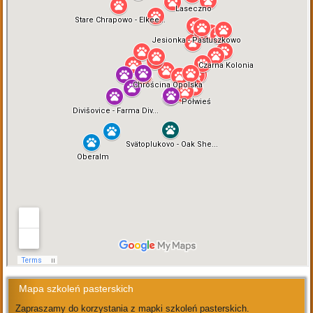
Mapa szkoleń pasterskich
Zapraszamy do korzystania z mapki szkoleń pasterskich.