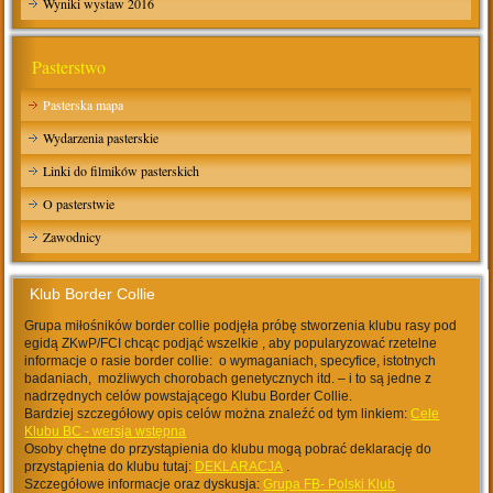
Wyniki wystaw 2016
Pasterstwo
Pasterska mapa
Wydarzenia pasterskie
Linki do filmików pasterskich
O pasterstwie
Zawodnicy
Klub Border Collie
Grupa miłośników border collie podjęła próbę stworzenia klubu rasy pod
egidą ZKwP/FCI chcąc podjąć wszelkie , aby popularyzować rzetelne
informacje o rasie border collie: o wymaganiach, specyfice, istotnych
badaniach, możliwych chorobach genetycznych itd. – i to są jedne z
nadrzędnych celów powstającego Klubu Border Collie.
Bardziej szczegółowy opis celów można znaleźć od tym linkiem:
Cele
Klubu BC - wersja wstępna
Osoby chętne do przystąpienia do klubu mogą pobrać deklarację do
przystąpienia do klubu tutaj:
DEKLARACJA
.
Szczegółowe informacje oraz dyskusja:
Grupa FB- Polski Klub