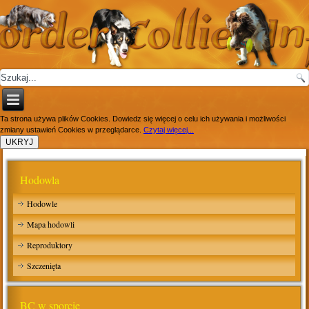
Ta strona używa plików Cookies. Dowiedz się więcej o celu ich używania i możliwości
zmiany ustawień Cookies w przeglądarce.
Czytaj więcej...
Hodowla
Hodowle
Mapa hodowli
Reproduktory
Szczenięta
BC w sporcie