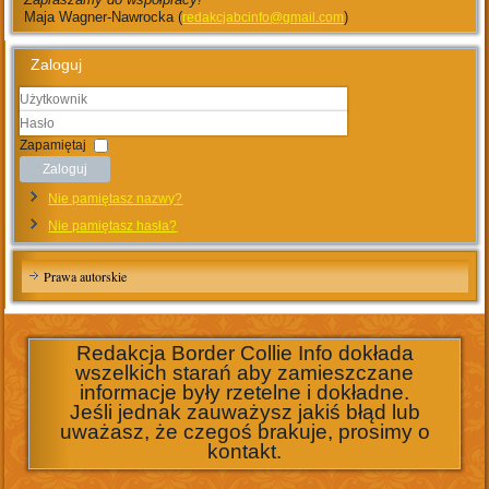
Maja Wagner-Nawrocka (
)
redakcjabcinfo@gmail.com
Zaloguj
Użytkownik
Hasło
Zapamiętaj
Zaloguj
Nie pamiętasz nazwy?
Nie pamiętasz hasła?
Prawa autorskie
Redakcja Border Collie Info dokłada
wszelkich starań aby zamieszczane
informacje były rzetelne i dokładne.
Jeśli jednak zauważysz jakiś błąd lub
uważasz, że czegoś brakuje, prosimy o
kontakt.