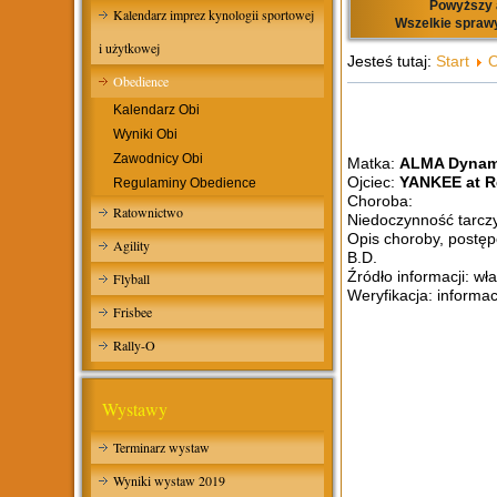
Powyższy a
Kalendarz imprez kynologii sportowej
Wszelkie sprawy
i użytkowej
Jesteś tutaj:
Start
O
Obedience
Kalendarz Obi
Wyniki Obi
Zawodnicy Obi
Matka:
ALMA Dynam
Ojciec:
YANKEE at Re
Regulaminy Obedience
Choroba:
Ratownictwo
Niedoczynność tarczy
Opis choroby, postęp
Agility
B.D.
Źródło informacji: wła
Flyball
Weryfikacja: informa
Frisbee
Rally-O
Wystawy
Terminarz wystaw
Wyniki wystaw 2019