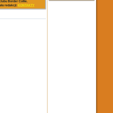
lubu Border Collie.
ału redakcji:
KONTAKTY