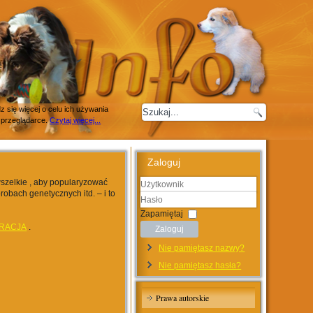
 się więcej o celu ich używania
 przeglądarce.
Czytaj więcej...
Zaloguj
wszelkie , aby popularyzować
robach genetycznych itd. – i to
Użytkownik
Hasło
Zapamiętaj
RACJA
.
Zaloguj
Nie pamiętasz nazwy?
Nie pamiętasz hasła?
Prawa autorskie