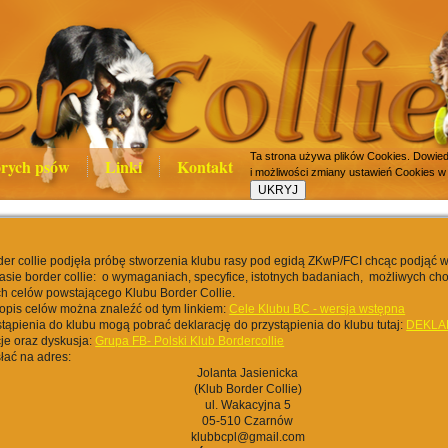
Ta strona używa plików Cookies. Dowiedz
rych psów
Linki
Kontakt
i możliwości zmiany ustawień Cookies w
er collie podjęła próbę stworzenia klubu rasy pod egidą ZKwP/FCI chcąc podjąć 
rasie border collie: o wymaganiach, specyfice, istotnych badaniach, możliwych cho
h celów powstającego Klubu Border Collie.
opis celów można znaleźć od tym linkiem:
Cele Klubu BC - wersja wstępna
tąpienia do klubu mogą pobrać deklarację do przystąpienia do klubu tutaj:
DEKLA
je oraz dyskusja:
Grupa FB- Polski Klub Bordercollie
łać na adres:
Jolanta Jasienicka
(Klub Border Collie)
ul. Wakacyjna 5
05-510 Czarnów
klubbcpl@gmail.com