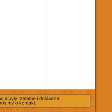
je były rzetelne i dokładne.
rosimy o kontakt.