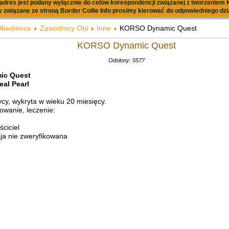
dres jest podany wyłącznie do celów korespondencji związanej z tworzeniem K
 związane ze stroną Border Collie Info prosimy kierować do odpowiedniego dzi
bedience
Zawodnicy Obi
Inne
KORSO Dynamic Quest
KORSO Dynamic Quest
Odsłony: 5577
ic Quest
al Pearl
cy, wykryta w wieku 20 miesięcy.
owanie, leczenie:
ściciel
cja nie zweryfikowana