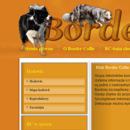
Strona główna
O Border Collie
BC-baza cho
Klub Border Collie
Hodowla
Grupa miłośników bord
rzetelne informacje o 
Hodowle
są jedne z nadrzędnyc
Mapa hodowli
Bardziej szczegółowy 
Osoby chętne do przys
Reproduktory
Szczegółowe informac
Deklaracje można wys
Szczenięta
BC w sporcie