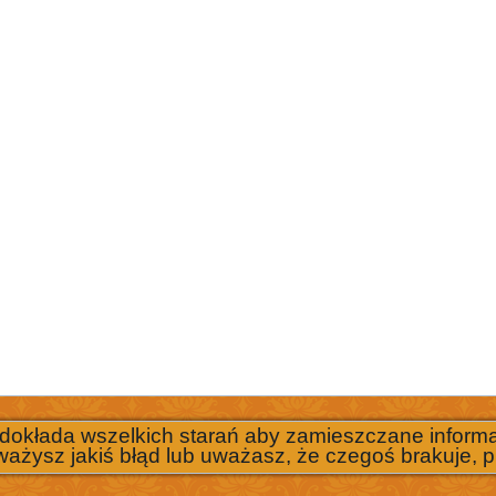
 dokłada wszelkich starań aby zamieszczane informac
ważysz jakiś błąd lub uważasz, że czegoś brakuje, p