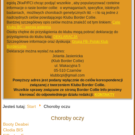
egidą ZKwP/FCI chcąc podjąć wszelkie , aby popularyzować rzetelne
informacje o rasie border collie: o wymaganiach, specyfice, istotnych
badaniach, możliwych chorobach genetycznych itd. – i to są jedne z
nadrzędnych celów powstającego Klubu Border Collie.
Bardziej szczegółowy opis celów można znaleźć od tym linkiem:
Cele
Klubu BC - wersja wstępna
Osoby chętne do przystąpienia do klubu mogą pobrać deklarację do
przystąpienia do klubu tutaj:
DEKLARACJA
.
Szczegółowe informacje oraz dyskusja:
Grupa FB- Polski Klub
Bordercollie
Deklaracje można wysłać na adres:
Jolanta Jasienicka
(Klub Border Collie)
ul. Wakacyjna 5
05-510 Czarnów
klubbcpl@gmail.com
Powyższy adres jest podany wyłącznie do celów korespondencji
związanej z tworzeniem Klubu Border Collie.
Wszelkie sprawy związane ze stroną Border Collie Info prosimy
kierować do odpowiedniego działu redakcji:
KONTAKTY
Jesteś tutaj:
Start
Choroby oczu
Choroby oczy
Booty Deabei
Clodia BIS