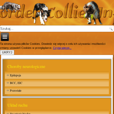
Ta strona używa plików Cookies. Dowiedz się więcej o celu ich używania i możliwości
zmiany ustawień Cookies w przeglądarce.
Czytaj więcej...
Choroby neurologiczne
Epilepsja
BCC, EIC
Pozostałe
Układ ruchu
Dysplazja bioder