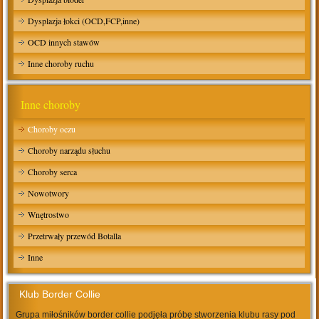
Dysplazja łokci (OCD,FCP,inne)
OCD innych stawów
Inne choroby ruchu
Inne choroby
Choroby oczu
Choroby narządu słuchu
Choroby serca
Nowotwory
Wnętrostwo
Przetrwały przewód Botalla
Inne
Klub Border Collie
Grupa miłośników border collie podjęła próbę stworzenia klubu rasy pod