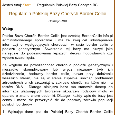
Jesteś tutaj:
Start
Regulamin Polskiej Bazy Chorych BC
Regulamin Polskiej Bazy Chorych Border Collie
Odsłony: 6918
Wstęp
Polska Baza Chorób Border Collie jest częścią BorderCollie.info.pl
administrowanego społecznie i ma za swój cel udostępnienie
informacji o występujących chorobach w rasie border collie o
podłożu genetycznym. Stworzenie tej bazy ma służyć jako
narzędzie do podejmowania lepszych decyzji hodowlanych czy
wyboru szczenięcia.
Ze względu na powszechność chorób o podłożu genetycznym i
nierzadko skomplikowany lub wręcz nieznany tryb ich
dziedziczenia, hodowcy border collie, nawet przy dołożeniu
wszelkich starań, nie są w stanie zupełnie uniknąć problemów
zdrowotnych u ich szczeniąt w zakresie chorób, na które nie ma
testów DNA. Dlatego niniejsza baza ma stanowić dostęp do
informacji ułatwiających tworzenie skojarzeń rodziców miotu w
oparciu o znane chore osobniki. Dlatego każdy wpis do bazy jest
cenny i może się przyczynić się do poprawy zdrowia populacji
polskich borderów.
1. Wpisując dane psa do Polskiej Bazy Chorób Border Collie