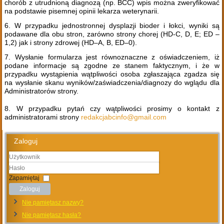
chorób z utrudnioną diagnozą (np. BCC) wpis można zweryfikować
na podstawie pisemnej opinii lekarza weterynarii.
6. W przypadku jednostronnej dysplazji bioder i łokci, wyniki są
podawane dla obu stron, zarówno strony chorej (HD-C, D, E; ED –
1,2) jak i strony zdrowej (HD–A, B, ED–0).
7. Wysłanie formularza jest równoznaczne z oświadczeniem, iż
podane informacje są zgodne ze stanem faktycznym, i że w
przypadku wystąpienia wątpliwości osoba zgłaszająca zgadza się
na wysłanie skanu wyników/zaświadczenia/diagnozy do wglądu dla
Administratorów strony.
8. W przypadku pytań czy wątpliwości prosimy o kontakt z
administratorami strony
redakcjabcinfo@gmail.com
Zaloguj
Użytkownik
Hasło
Zapamiętaj
Zaloguj
Nie pamiętasz nazwy?
Nie pamiętasz hasła?