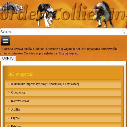
Ta strona używa plików Cookies. Dowiedz się więcej o celu ich używania i możliwości
zmiany ustawień Cookies w przeglądarce.
Czytaj więcej...
BC w sporcie
Kalendarz imprez kynologii sportowej i użytkowej
Obedience
Ratownictwo
Agility
Flyball
Frisbee