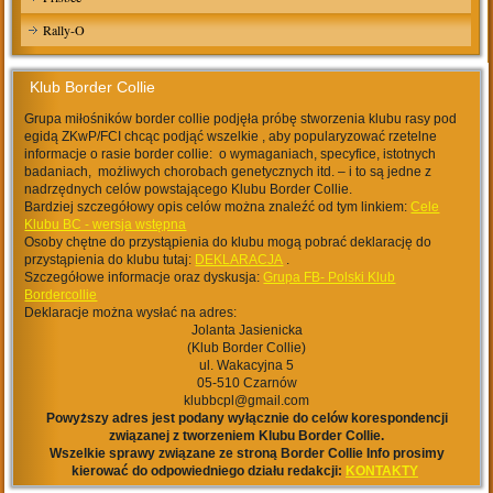
Rally-O
Klub Border Collie
Grupa miłośników border collie podjęła próbę stworzenia klubu rasy pod
egidą ZKwP/FCI chcąc podjąć wszelkie , aby popularyzować rzetelne
informacje o rasie border collie: o wymaganiach, specyfice, istotnych
badaniach, możliwych chorobach genetycznych itd. – i to są jedne z
nadrzędnych celów powstającego Klubu Border Collie.
Bardziej szczegółowy opis celów można znaleźć od tym linkiem:
Cele
Klubu BC - wersja wstępna
Osoby chętne do przystąpienia do klubu mogą pobrać deklarację do
przystąpienia do klubu tutaj:
DEKLARACJA
.
Szczegółowe informacje oraz dyskusja:
Grupa FB- Polski Klub
Bordercollie
Deklaracje można wysłać na adres:
Jolanta Jasienicka
(Klub Border Collie)
ul. Wakacyjna 5
05-510 Czarnów
klubbcpl@gmail.com
Powyższy adres jest podany wyłącznie do celów korespondencji
związanej z tworzeniem Klubu Border Collie.
Wszelkie sprawy związane ze stroną Border Collie Info prosimy
kierować do odpowiedniego działu redakcji:
KONTAKTY