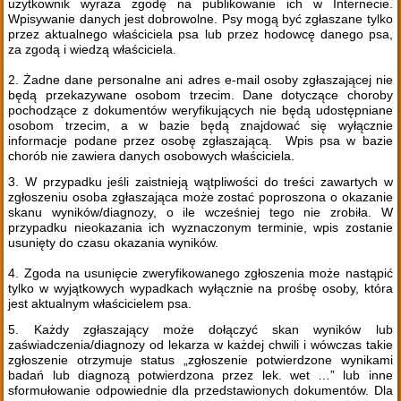
użytkownik wyraża zgodę na publikowanie ich w Internecie.
Wpisywanie danych jest dobrowolne. Psy mogą być zgłaszane tylko
przez aktualnego właściciela psa lub przez hodowcę danego psa,
za zgodą i wiedzą właściciela.
2. Żadne dane personalne ani adres e-mail osoby zgłaszającej nie
będą przekazywane osobom trzecim. Dane dotyczące choroby
pochodzące z dokumentów weryfikujących nie będą udostępniane
osobom trzecim, a w bazie będą znajdować się wyłącznie
informacje podane przez osobę zgłaszającą. Wpis psa w bazie
chorób nie zawiera danych osobowych właściciela.
3. W przypadku jeśli zaistnieją wątpliwości do treści zawartych w
zgłoszeniu osoba zgłaszająca może zostać poproszona o okazanie
skanu wyników/diagnozy, o ile wcześniej tego nie zrobiła. W
przypadku nieokazania ich wyznaczonym terminie, wpis zostanie
usunięty do czasu okazania wyników.
4. Zgoda na usunięcie zweryfikowanego zgłoszenia może nastąpić
tylko w wyjątkowych wypadkach wyłącznie na prośbę osoby, która
jest aktualnym właścicielem psa.
5. Każdy zgłaszający może dołączyć skan wyników lub
zaświadczenia/diagnozy od lekarza w każdej chwili i wówczas takie
zgłoszenie otrzymuje status „zgłoszenie potwierdzone wynikami
badań lub diagnozą potwierdzona przez lek. wet …” lub inne
sformułowanie odpowiednie dla przedstawionych dokumentów. Dla